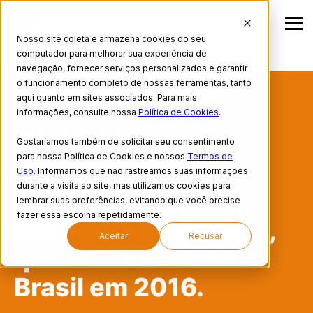
Nosso site coleta e armazena cookies do seu
computador para melhorar sua experiência de
navegação, fornecer serviços personalizados e garantir
o funcionamento completo de nossas ferramentas, tanto
aqui quanto em sites associados. Para mais
CASE DE SUCESSO
informações, consulte nossa
Política de Cookies
.
Gostaríamos também de solicitar seu consentimento
para nossa Política de Cookies e nossos
Termos de
Uso
. Informamos que não rastreamos suas informações
durante a visita ao site, mas utilizamos cookies para
O maior evento
lembrar suas preferências, evitando que você precise
fazer essa escolha repetidamente.
esportivo do planeta,
Aceitar
Recusar
que aconteceu no
Brasil em 2016.