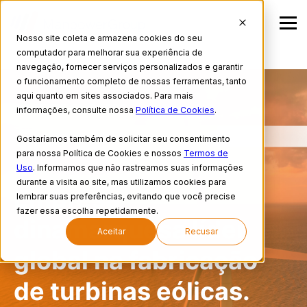
Nosso site coleta e armazena cookies do seu
computador para melhorar sua experiência de
navegação, fornecer serviços personalizados e garantir
o funcionamento completo de nossas ferramentas, tanto
aqui quanto em sites associados. Para mais
CASE DE SUCESSO
informações, consulte nossa
Política de Cookies
.
Gostaríamos também de solicitar seu consentimento
para nossa Política de Cookies e nossos
Termos de
Uso
. Informamos que não rastreamos suas informações
durante a visita ao site, mas utilizamos cookies para
Empresa
lembrar suas preferências, evitando que você precise
fazer essa escolha repetidamente.
dinamarquesa líder
Aceitar
Recusar
global na fabricação
de turbinas eólicas.