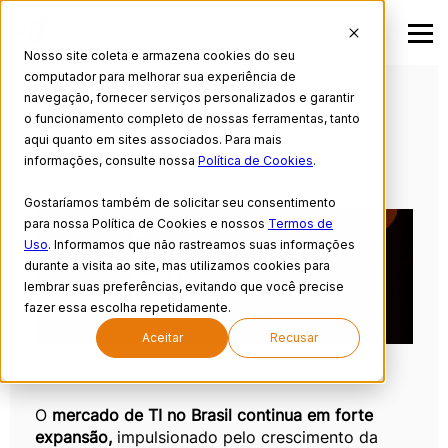
Nosso site coleta e armazena cookies do seu
computador para melhorar sua experiência de
EXPERIS TECH TALENT
navegação, fornecer serviços personalizados e garantir
OUTLOOK Q3 2025
o funcionamento completo de nossas ferramentas, tanto
aqui quanto em sites associados. Para mais
Publicado em 23/06/25
informações, consulte nossa
Política de Cookies
.
Gostaríamos também de solicitar seu consentimento
para nossa Política de Cookies e nossos
Termos de
Uso
. Informamos que não rastreamos suas informações
durante a visita ao site, mas utilizamos cookies para
lembrar suas preferências, evitando que você precise
fazer essa escolha repetidamente.
Aceitar
Recusar
O
mercado de TI no Brasil continua em forte
expansão,
impulsionado pelo crescimento da