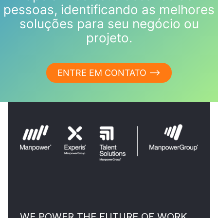
pessoas, identificando as melhores
soluções para seu negócio ou
projeto.
ENTRE EM CONTATO ⟶
WE POWER THE FUTURE OF WORK