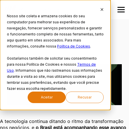
Nosso site coleta e armazena cookies do seu
EXPERIS TECH TALENT
computador para melhorar sua experiência de
navegação, fornecer serviços personalizados e garantir
OUTLOOK Q4 2025
o funcionamento completo de nossas ferramentas, tanto
aqui quanto em sites associados. Para mais
Publicado em 19/09/2025
informações, consulte nossa
Política de Cookies
.
Gostaríamos também de solicitar seu consentimento
para nossa Política de Cookies e nossos
Termos de
Uso
. Informamos que não rastreamos suas informações
durante a visita ao site, mas utilizamos cookies para
lembrar suas preferências, evitando que você precise
fazer essa escolha repetidamente.
Aceitar
Recusar
A tecnologia continua ditando o ritmo da transformação
nos negócios, e
o Brasil está acompanhando esse avanço