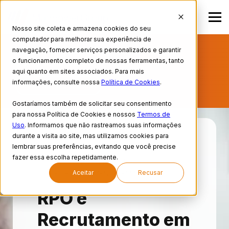
Nosso site coleta e armazena cookies do seu
computador para melhorar sua experiência de
BUSCANDO EMPREGO?
CADASTRE SEU
navegação, fornecer serviços personalizados e garantir
o funcionamento completo de nossas ferramentas, tanto
CURRÍCULO AQUI!
aqui quanto em sites associados. Para mais
informações, consulte nossa
Política de Cookies
.
PORTAL DE VAGAS
Gostaríamos também de solicitar seu consentimento
para nossa Política de Cookies e nossos
Termos de
Uso
. Informamos que não rastreamos suas informações
durante a visita ao site, mas utilizamos cookies para
lembrar suas preferências, evitando que você precise
HOME
fazer essa escolha repetidamente.
SOLUÇÕES PARA EMPRESAS
Aceitar
Recusar
RPO E RECRUTAMENTO EM MASSA
RPO e
Recrutamento em