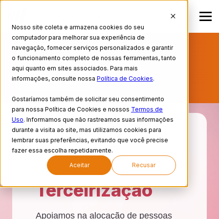
Nosso site coleta e armazena cookies do seu
computador para melhorar sua experiência de
BUSCANDO EMPREGO? CADASTRE SEU
navegação, fornecer serviços personalizados e garantir
o funcionamento completo de nossas ferramentas, tanto
CURRÍCULO AQUI!
aqui quanto em sites associados. Para mais
informações, consulte nossa
Política de Cookies
.
PORTAL DE VAGAS
Gostaríamos também de solicitar seu consentimento
para nossa Política de Cookies e nossos
Termos de
Uso
. Informamos que não rastreamos suas informações
durante a visita ao site, mas utilizamos cookies para
lembrar suas preferências, evitando que você precise
HOME
fazer essa escolha repetidamente.
SOLUÇÕES PARA EMPRESAS
Aceitar
Recusar
TERCEIRIZAÇÃO
Terceirização
Apoiamos na alocação de pessoas