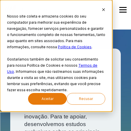
Nosso site coleta e armazena cookies do seu
computador para melhorar sua experiência de
navegação, fornecer serviços personalizados e garantir
o funcionamento completo de nossas ferramentas, tanto
aqui quanto em sites associados. Para mais
informações, consulte nossa
Política de Cookies
.
Gostaríamos também de solicitar seu consentimento
para nossa Política de Cookies e nossos
Termos de
HOME
INSIGHTS
ESTUDOS
Uso
. Informamos que não rastreamos suas informações
Estudos
durante a visita ao site, mas utilizamos cookies para
lembrar suas preferências, evitando que você precise
fazer essa escolha repetidamente.
O mercado de trabalho está
Aceitar
Recusar
mais dinâmico do que nunca,
exigindo constante adaptação e
inovação. Para te apoiar,
desenvolvemos estudos